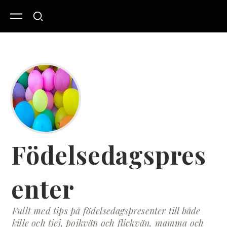
Födelsedagspres
enter
Fullt med tips på födelsedagspresenter till både
kille och tjej, pojkvän och flickvän, mamma och